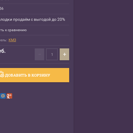
56
лодки продаём с выгодой до 20%
ть к сравнению
ель:
КМЗ
б.
−
+
ДОБАВИТЬ В КОРЗИНУ