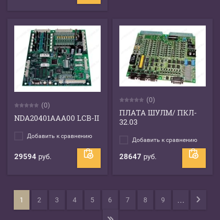
(0)
(0)
ПЛАТА ШУЛМ/ ПКЛ-
NDA20401AAA00 LСB-II
32.03
Добавить к сравнению
Добавить к сравнению
29594
руб.
28647
руб.
...
1
2
3
4
5
6
7
8
9