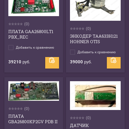
(0)
(0)
ПЛАТА GAA26800LT1
ЭНКОДЕР TAA633H121
PBX_REC
HOHNER OTIS
Добавить к сравнению
Добавить к сравнению
39210
руб.
39000
руб.
(0)
ПЛАТА
(0)
GBA26800KP2GV PDB II
ДАТЧИК